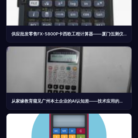
供应批发零售FX-5800P卡西欧工程计算器——厦门伍测仪器公司专业服务
从家缘教育窥见广州本土企业的AI认知差——技术应用的断层正在重新划定企业阶层